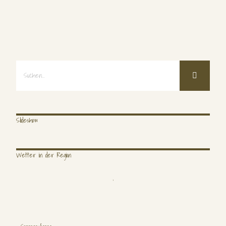
Suche
nach:
Suche
nach:
Besucher gesamt: 404878
Slideshow
Seitenaufrufe gesamt: 1166000
Wetter in der Region
,