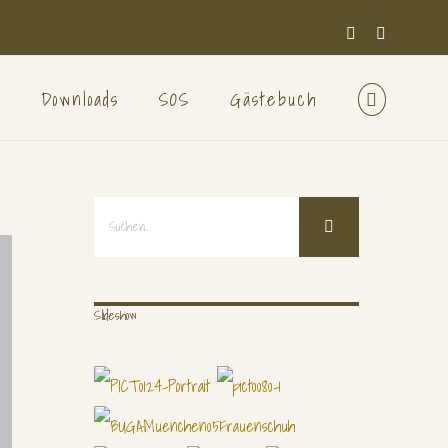
Facebook
E-
Mail
n
Downloads
SOS
Gästebuch
Suche
nach:
Slideshow