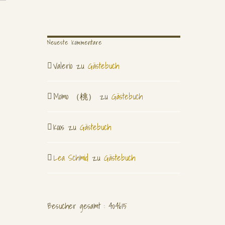
Neueste Kommentare
Valerio
zu
Gästebuch
Momo （桃）
zu
Gästebuch
Koos
zu
Gästebuch
Lea Schmid
zu
Gästebuch
Besucher gesamt : 404615
Andreas Erber
Portraits & Reisen