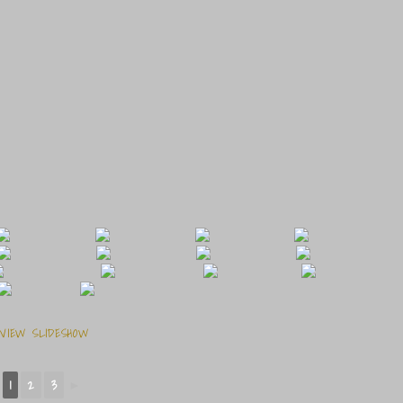
VIEW SLIDESHOW
1
2
3
►