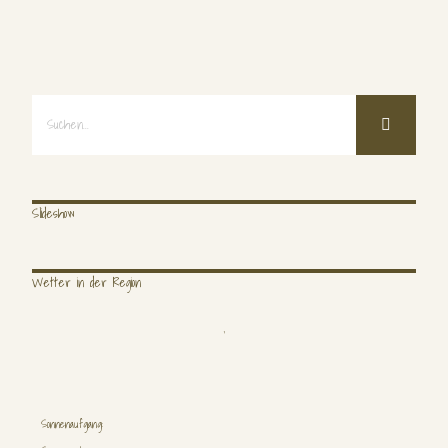
Suche
nach:
Slideshow
Wetter in der Region
,
Suche
nach:
Sonnenaufgang: