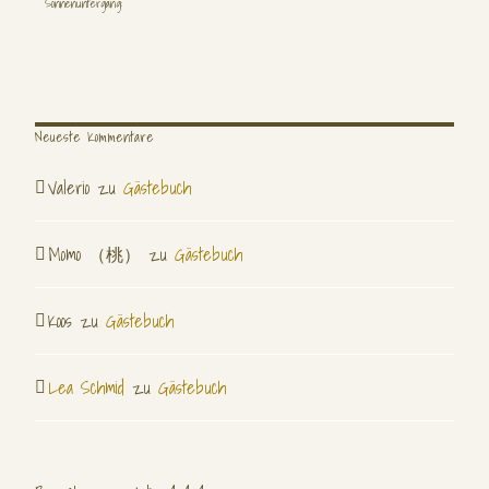
Sonnenuntergang:
Besucher gesamt: 404040
Seitenaufrufe gesamt: 1163857
Neueste Kommentare
Valerio
zu
Gästebuch
Momo （桃）
zu
Gästebuch
Koos
zu
Gästebuch
Lea Schmid
zu
Gästebuch
Andreas Erber
Portraits & Reisen