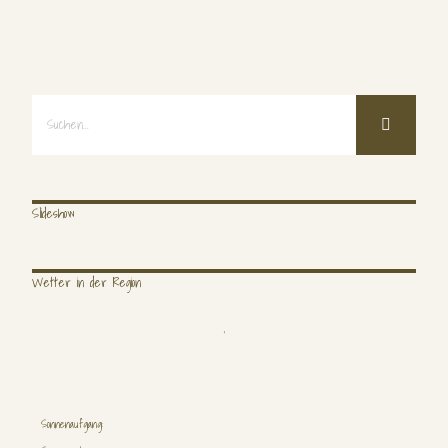
Suche
nach:
Slideshow
Wetter in der Region
,
Suche
nach:
Sonnenaufgang: