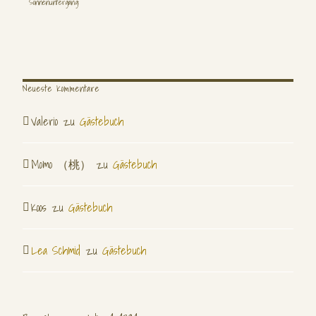
Sonnenuntergang:
Besucher gesamt: 404384
Seitenaufrufe gesamt: 1164398
Neueste Kommentare
Valerio
zu
Gästebuch
Momo （桃）
zu
Gästebuch
Koos
zu
Gästebuch
Lea Schmid
zu
Gästebuch
Andreas Erber
Portraits & Reisen